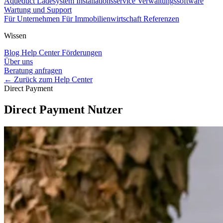
Aqueduct Ladesystem
Installationsservice
Verwaltungssoftware
Wartung und Support
Für Unternehmen
Für Immobilienwirtschaft
Referenzen
Wissen
Blog
Help Center
Förderungen
Über uns
Beratung anfragen
← Zurück zum Help Center
Direct Payment
Direct Payment Nutzer