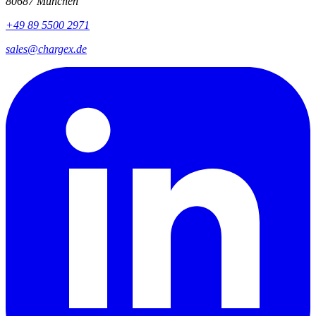
80687 München
+49 89 5500 2971
sales@chargex.de