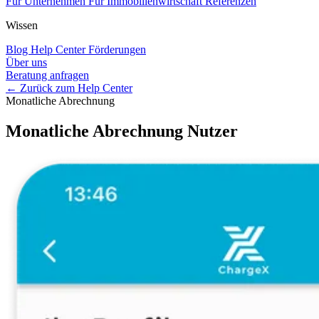
Für Unternehmen
Für Immobilienwirtschaft
Referenzen
Wissen
Blog
Help Center
Förderungen
Über uns
Beratung anfragen
← Zurück zum Help Center
Monatliche Abrechnung
Monatliche Abrechnung Nutzer